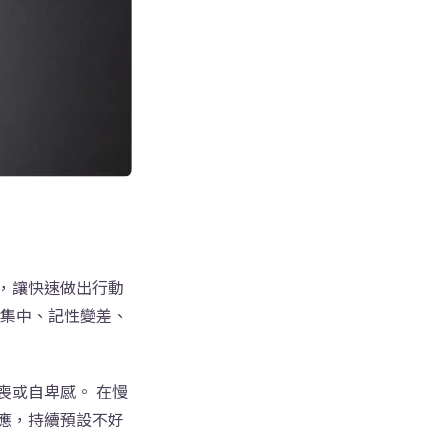
，讓快速做出行動
不集中、記性變差、
喪或自卑感。 在慢
應，持續預設不好