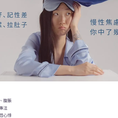
、腹脹
專注
悶心悸