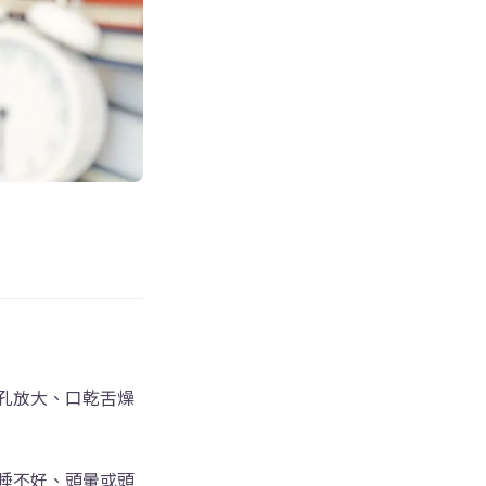
起
孔放大、口乾舌燥
睡不好、頭暈或頭