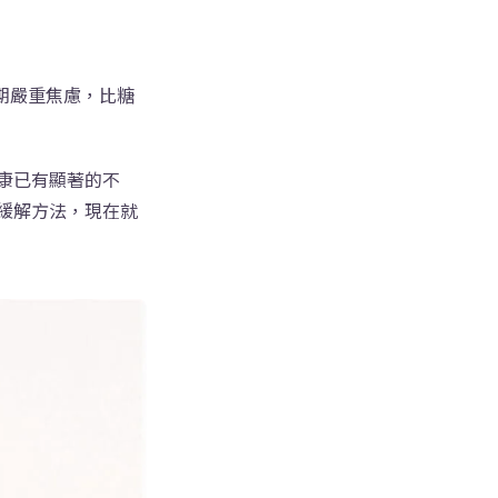
期嚴重焦慮，比糖
康已有顯著的不
緩解方法，現在就