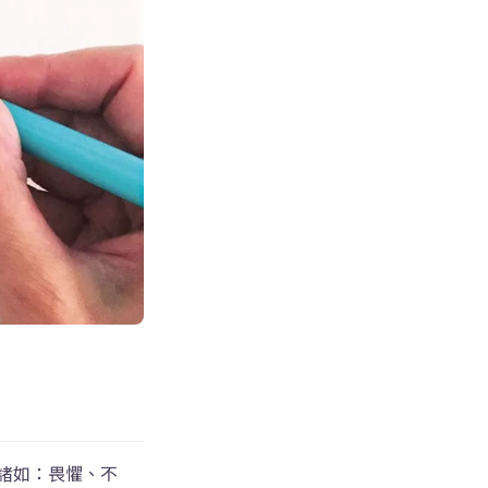
礙
諸如：畏懼、不